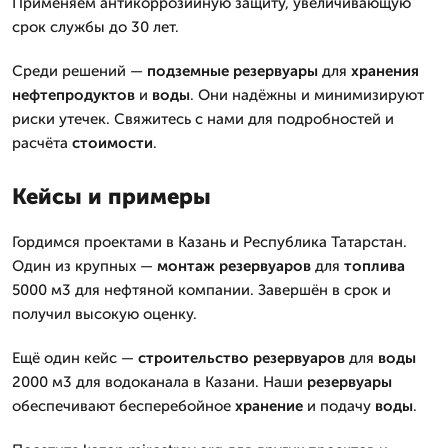
Применяем антикоррозийную защиту, увеличивающую
срок службы до 30 лет.
Среди решений —
подземные
резервуары
для
хранения
нефтепродуктов
и
воды
. Они надёжны и минимизируют
риски утечек. Свяжитесь с нами для подробностей и
расчёта
стоимости
.
Кейсы и примеры
Гордимся проектами в Казань и Республика Татарстан.
Один из крупных —
монтаж
резервуаров
для
топлива
5000 м
3
для нефтяной компании. Завершён в срок и
получил высокую оценку.
Ещё один кейс —
строительство
резервуаров
для
воды
2000 м
3
для водоканала в Казани. Наши
резервуары
обеспечивают бесперебойное
хранение
и подачу
воды
.