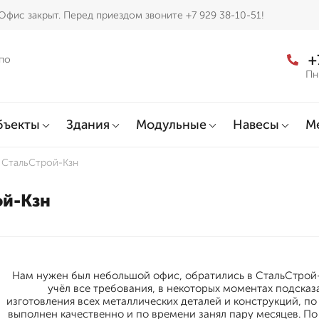
Офис закрыт. Перед приездом звоните +7 929 38-10-51!
+
по
Пн
бъекты
Здания
Модульные
Навесы
М
 СтальСтрой-Кзн
ой-Кзн
Нам нужен был небольшой офис, обратились в СтальСтрой-
учёл все требования, в некоторых моментах подсказа
изготовления всех металлических деталей и конструкций, по
выполнен качественно и по времени занял пару месяцев. П