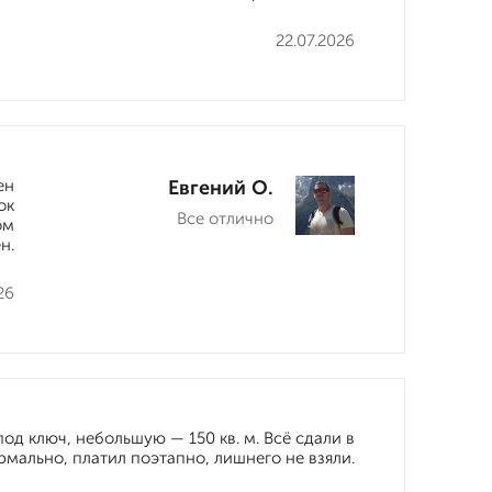
22.07.2026
ен
Евгений О.
ок
Все отлично
ом
н.
26
д ключ, небольшую — 150 кв. м. Всё сдали в
рмально, платил поэтапно, лишнего не взяли.