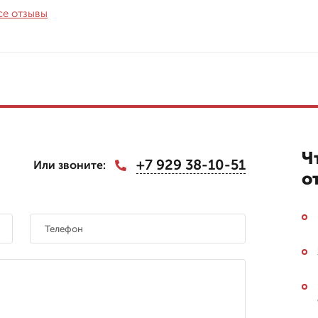
се отзывы
Ч
+7 929 38-10-51
Или звоните:
о