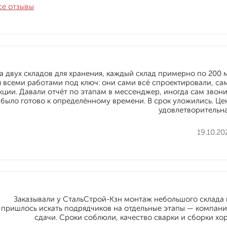
се отзывы
 двух складов для хранения, каждый склад примерно по 200 м
я всеми работами под ключ: они сами всё спроектировали, са
ции. Давали отчёт по этапам в мессенджер, иногда сам звони
 было готово к определённому времени. В срок уложились. Це
удовлетворительна
19.10.20
Заказывали у СтальСтрой-Кзн монтаж небольшого склада 
пришлось искать подрядчиков на отдельные этапы — компания
сдачи. Сроки соблюли, качество сварки и сборки хо