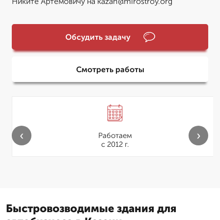
Никите Артемовичу на kazan@mirostroy.org
Обсудить задачу
Смотреть работы
‹
›
Работаем
с 2012 г.
Быстровозводимые здания для